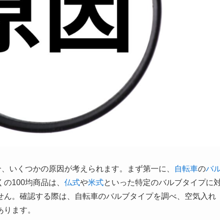
合、いくつかの原因が考えられます。まず第一に、
自転車
の
バ
の100均商品は、
仏式
や
米式
といった特定のバルブタイプに
せん。確認する際は、自転車のバルブタイプを調べ、空気入れ
あります。