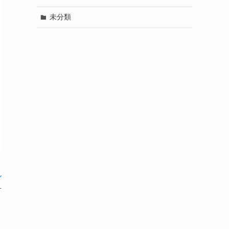
未分類
ル
対