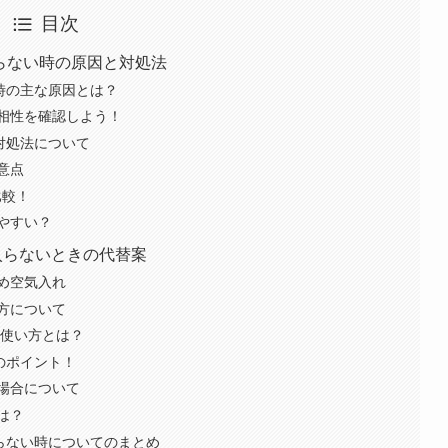
目次
入らない時の原因と対処法
時の主な原因とは？
相性を確認しよう！
対処法について
意点
比較！
やすい？
入らないときの代替案
め空気入れ
方について
い使い方とは？
のポイント！
場合について
は？
らない時についてのまとめ