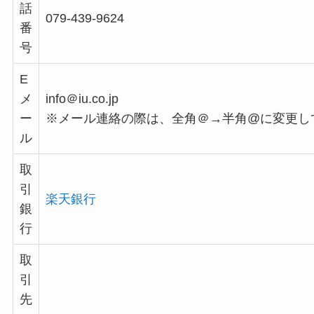
話
079-439-9624
番
号
E
メ
info＠iu.co.jp
ー
※メール連絡の際は、全角＠→半角@に変更し
ル
取
引
楽天銀行
銀
行
取
引
先