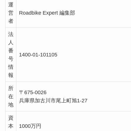
運
営
Roadbike Expert 編集部
者
法
人
番
1400-01-101105
号
情
報
所
〒675-0026
在
兵庫県加古川市尾上町旭1-27
地
資
本
1000万円