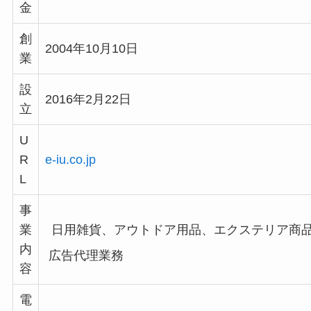
金
創
2004年10月10日
業
設
2016年2月22日
立
U
R
e-iu.co.jp
L
事
日用雑貨、アウトドア用品、エクステリア商
業
内
広告代理業務
容
電