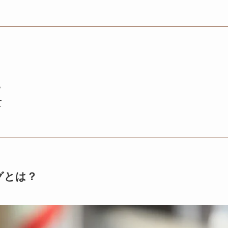
！
？
て
グとは？