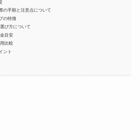
較
際の手順と注意点について
プの特徴
の選び方について
料金目安
費用比較
イント