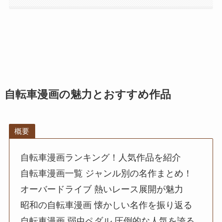
展開が魅力
昭和の自転車漫画 懐かしい名作を振り返
る
自転車漫画 弱虫ペダル 圧倒的な人気を誇
る作品
自転車漫画の多様なジャンルと楽しみ方
昔の自転車漫画 レトロな作品の魅力と
は？
自転車恋愛漫画ってあるの？ 青春と恋愛
が交錯する物語
自転車アニメ 漫画原作のアニメ化作品を
紹介！
自転車女子漫画 女性主人公のおすすめ作
品は？
ロードバイク女子漫画といえば？ スポー
ツと青春を描く物語