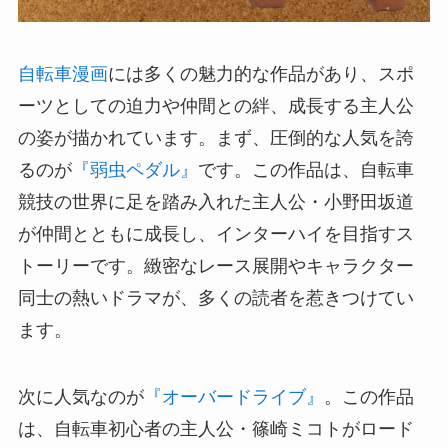
自転車漫画の魅力とおすすめ作品
概要
自転車漫画ランキング！人気作品を紹介
自転車漫画一覧 ジャンル別の名作まとめ！
オーバードライブ 熱いレース展開が魅力