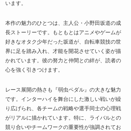
もうひとつの名作が
『サイクル野郎』
です。この
作品はロードレースではなく、ツーリングをテー
マにしており、日本各地を自転車で旅する少年た
ちの冒険が描かれています。昭和ならではの描写
や、当時の自転車文化を知ることができる点が興
味深い作品です。
昭和の自転車漫画は、現代の作品と比べて、より
泥臭く、熱血な展開が多いのが特徴です。最近の
リアル志向のレース漫画とは異なり、スポーツマ
ンシップや努力の大切さを前面に押し出したスト
ーリーが多く見られます。また、昭和の作品は絵
柄や演出の面でも特徴があり、現代の漫画と比べ
て独特のタッチやセリフ回しが楽しめます。レト