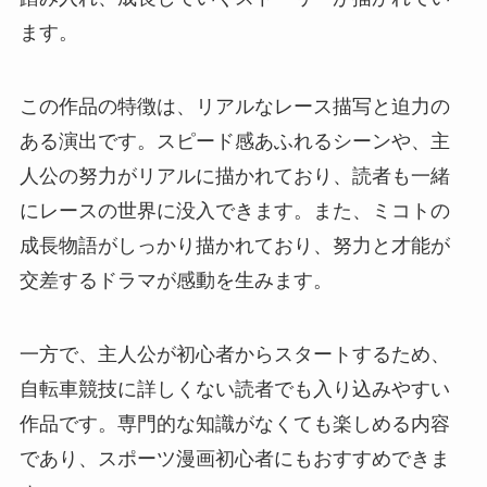
むきな努力が感動を呼びます。また
、『サイクル
野郎』
も昭和を代表する名作で、ツーリングをテ
ーマにした作品です。
【女子が活躍する作品】 自転車漫画の中には、女
性キャラクターが活躍するものもあります。
『南
鎌倉高校女子自転車部』
は、女子高生たちが自転
車を通して成長していく姿が描かれており、初心
者でも楽しめる内容です。
『ろんぐらいだぁ
す！』
も、
ロードバイク
に挑戦する女子たちの姿
を描いています。
【恋愛要素のある作品】 自転車漫画の中には、恋
愛要素を含んだものもあります。『南鎌倉高校女