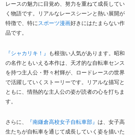
昭和の自転車漫画 懐かしい名作を振り返る
自転車漫画 弱虫ペダル 圧倒的な人気を誇る
作品
自転車漫画ランキング！人気作品を紹介