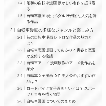
ジャンルごとの特徴がわかる
昭和から現代までの自転車漫画の変遷や
魅力を理解できる
自転車漫画がアニメ化された作品や女性
主人公の作品を知ることができる
目次
自転車漫画の魅力とおすすめ作品
自転車漫画ランキング！人気作品を紹介
自転車漫画一覧 ジャンル別の名作まと
め！
自転車漫画 オーバードライブ 熱いレース