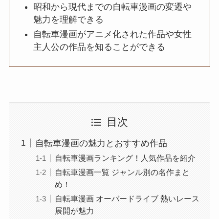
角的にピックアップしました。
また、話題になった
『オーバードライブ』
のよう
に、レースシーンの臨場感や主人公の成長が描か
れた作品も詳しく紹介します。これから自転車漫
画を読み始める方も、すでにいくつかの作品を読
んだことがある方も、新たなお気に入りが見つか
るかもしれません。ぜひ、自転車漫画の世界を楽
しんでください。
この記事のポイント
自転車漫画の人気作品やおすすめ作品を
知ることができる
スポーツ系や恋愛系など、自転車漫画の