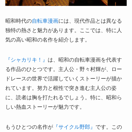
であり、スポーツ漫画初心者にもおすすめできま
す。
スポーツ漫画としての魅力はもちろんのこと、キ
ャラクター同士の関係性も見どころです。ライバ
ルとの対決や仲間との絆が、よりストーリーを盛
り上げています。特に、レースの勝敗だけでな
く、心理戦や戦略が緻密に描かれている点も評価
が高いポイントです。『オーバードライブ』は、
ただのスポーツ漫画ではなく、青春や努力、友情
といったテーマを持つ作品です。ロードレースの
魅力を存分に味わえる作品として、多くの読者に
支持されています。