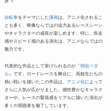
えながら、周囲との関係にうまく向き合えずにい
ます。そんな彼女が、不器用だけど真っ直ぐな高
橋くんと出会い、少しずつ心を開いていく姿が描
かれています。
恋愛漫画としての要素が強く、自転車の修理や移
動を通じて二人の距離が縮まっていく過程が丁寧
に描かれているのが特徴です。自転車好きな人は
もちろん、大人の恋愛に共感したい読者にもおす
すめの作品です。
『シャカリキ！』
（曽田正人）
基本的には自転車競技をメインに描いたスポーツ
漫画ですが、登場キャラクターたちの恋愛模様も