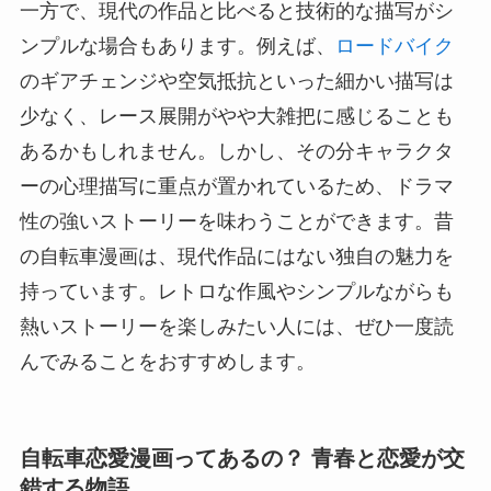
昔の
自転車漫画
には、現代作品にはない独特の魅
力があります。特に昭和や平成初期に描かれた作
品は、当時の自転車文化や時代背景を色濃く反映
しており、懐かしさを感じさせてくれます。