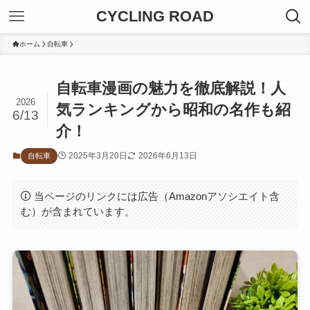
CYCLING ROAD
ホーム
自転車
自転車漫画の魅力を徹底解説！人
2026
気ランキングから昭和の名作も紹
6/13
介！
2025年3月20日
2026年6月13日
自転車
当ページのリンクには広告（Amazonアソシエイト含
む）が含まれています。