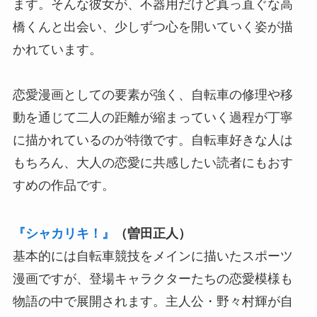
一方で、現代の作品と比べると技術的な描写がシ
ンプルな場合もあります。例えば、
ロードバイク
のギアチェンジや空気抵抗といった細かい描写は
少なく、レース展開がやや大雑把に感じることも
あるかもしれません。しかし、その分キャラクタ
ーの心理描写に重点が置かれているため、ドラマ
性の強いストーリーを味わうことができます。昔
の自転車漫画は、現代作品にはない独自の魅力を
持っています。レトロな作風やシンプルながらも
熱いストーリーを楽しみたい人には、ぜひ一度読
んでみることをおすすめします。