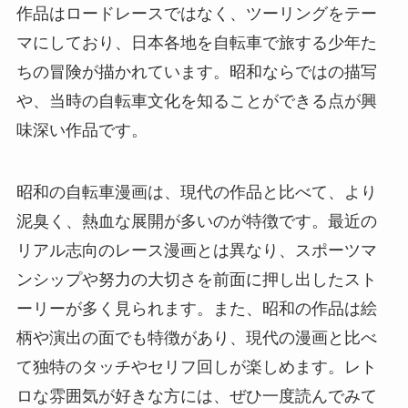
昭和の自転車漫画 懐かしい名作を振り返る