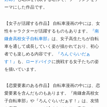
生たちが自転車を通じて成長していく姿を描いた
作品で、
ロードバイク
に興味がある女性読者にも
おすすめです。
自転車漫画には、スポーツとしての迫力だけでな
く、仲間との絆や努力の大切さを描いた作品が多
くあります。初心者向けの作品から、本格的なレ
ース漫画まで、さまざまなジャンルがあるので、
自分に合った一冊を探してみてください。
自転車漫画一覧 ジャンル別の名作まとめ！
自転車漫画
にはさまざまなジャンルがあり、それ