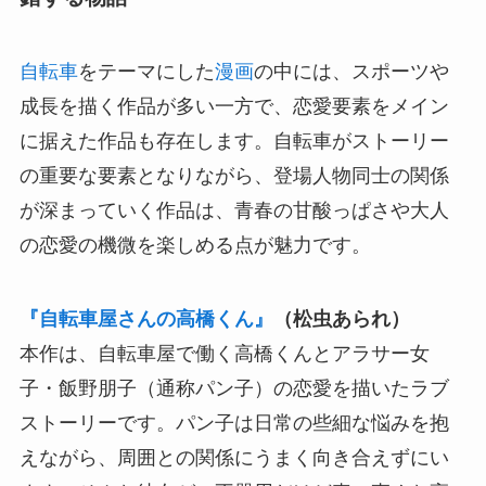
まず、昔の自転車漫画の特徴として、ストーリー
が王道であることが挙げられます。主人公が努力
を重ねて成長していく姿や、ライバルとの熱い競
争が丁寧に描かれています。最近の作品に比べる
とシンプルなストーリー展開が多いですが、それ
がかえって読みやすく、感情移入しやすい要因と
なっています。
また、作画やデザインのレトロ感も魅力のひとつ
です。今の漫画と比べて、線の太さやキャラクタ
ーデザインに時代を感じることができるため、昔
の漫画ならではの味わいがあります。当時のスポ
ーツウェアや自転車のデザインを見ることで、時
代の変遷を楽しむこともできます。