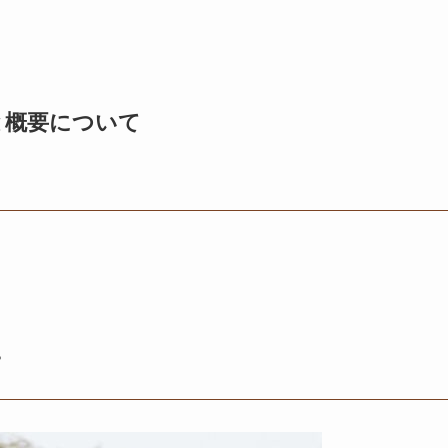
と概要について
て
！
？