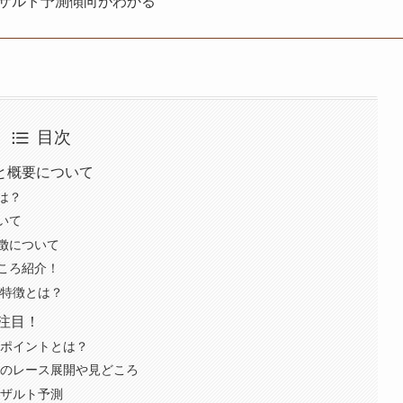
リザルト予測傾向がわかる
目次
と概要について
は？
いて
徴について
ころ紹介！
の特徴とは？
に注目！
目ポイントとは？
4のレース展開や見どころ
リザルト予測