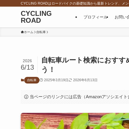
CYCLING ROADはロードバイクの基礎知識から最新トレンド
CYCLING
プロフィール
お問い
ROAD
ホーム
自転車
自転車ルート検索におすす
2026
6/13
う！
2025年3月19日
2026年6月13日
自転車
当ページのリンクには広告（Amazonアソシエイ