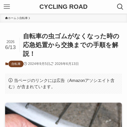
CYCLING ROAD
ホーム
自転車
自転車の虫ゴムがなくなった時の
2026
応急処置から交換までの手順を解
6/13
説！
2024年9月5日
2026年6月13日
自転車
当ページのリンクには広告（Amazonアソシエイト含
む）が含まれています。